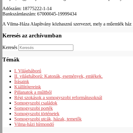
Adószám: 18775222-1-14
Bankszámlaszám: 67000045-19999434
A Vilma-Háza Alapítvány közhasznú szervezet, mely a műemlék ház me
Keresés az archívumban
Keresés
Témák
I. Világháború
II. világháború: Katonák, események, emlékek.
Írásaink
Kiállítótereink
Pillanatok a múltból
Régi szokások a somogyszobi reformátusoknál
Somogyszobi családok
Somogyszobi porték
Somogyszobi történetek
Somogyszobi utcák, házak, temetők
Vilma-házi hírmondó