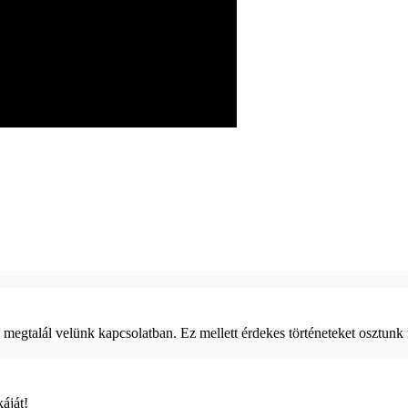
egtalál velünk kapcsolatban. Ez mellett érdekes történeteket osztunk 
áját!