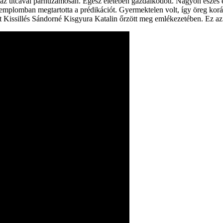
 az utcával párhuzamosan. Egész életében gazdálkodott. Nagyon eszes emb
 templomban megtartotta a prédikációt. Gyermektelen volt, így öreg kor
lyet Kissillés Sándorné Kisgyura Katalin őrzött meg emlékezetében. Ez 