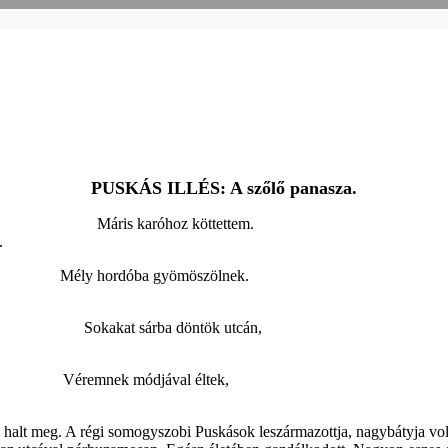
PUSKÁS ILLÉS: A szőlő panasza.
öttem
Máris karóhoz k
.
ek,
Mély hordóba gyömös
entán,
Sokakat sárba döntök
tök,
Véremnek módjával 
alt meg. A régi somogyszobi Puskások leszármazottja, nagybátyja volt