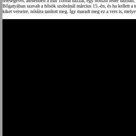
feleségével, átellenben a mai Torma házzal, egy hosszú fehér házban,
Bőgatyában szavalt a hősök szobránál március 15.-én, és ha kellett a
kiket verseire, nótáira tanított meg. Így maradt meg ez a vers is, me