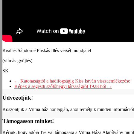
Kisillés Sándorné Puskás Illés versét mondja el
(vilmás gyűjtés)
SK
←
Katonaságtól a hadifogságig Kiss István visszaemlékezése
Képek a segesdi szőlőhegyi társaságról 1928-ból
→
Üdvözöljük!
Köszöntjük a Vilma-ház honlapján, ahol reméljük minden információt m
Támogasson minket!
Kérjük, hogy adója 1%-val támogassa a Vilma-Háza Alapítvány munk