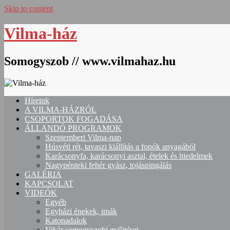
Skip to content
Vilma-ház
Somogyszob // www.vilmahaz.hu
Híreink
A VILMA-HÁZRÓL
CSOPORTOK FOGADÁSA
ÁLLANDÓ PROGRAMOK
Szeptemberi Vilma-nap
Húsvéti rét, tavaszi kiállítás a fonók anyagából
Karácsonyfa, karácsonyi asztal, ételek és hiedelmek
Nagypénteki fehér gyász, tojáspingálás
GALÉRIA
KAPCSOLAT
VIDEÓK
Egyéb
Egyházi énekek, imák
Katonadalok
Vikár somogyszobi gyűjtései