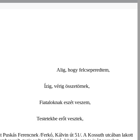
öttettem.
Alig, hogy felcseperedtem,
zölnek.
Ízig, vérig összetörnek,
 utcán,
Fiataloknak eszét veszem,
éltek,
Testetekbe erőt vesztek,
 Puskás Ferencnek /Ferkó, Kálvin út 51/. A Kossuth utcában lakott