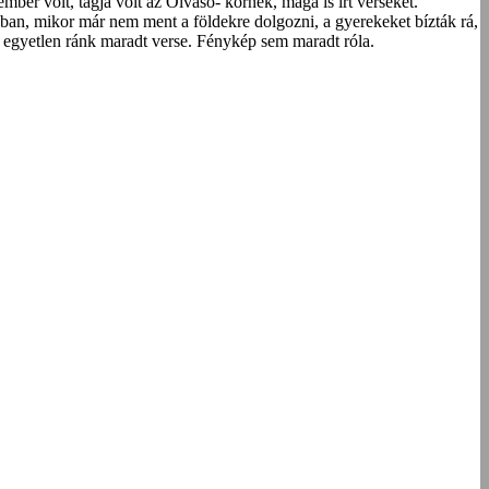
er volt, tagja volt az Olvasó- körnek, maga is írt verseket.
ában, mikor már nem ment a földekre dolgozni, a gyerekeket bízták rá,
az egyetlen ránk maradt verse. Fénykép sem maradt róla.