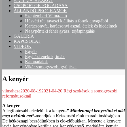
A VILMA-HÁZRÓL
CSOPORTOK FOGADÁSA
ÁLLANDÓ PROGRAMOK
Szeptemberi Vilma-nap
Húsvéti rét, tavaszi kiállítás a fonók anyagából
Karácsonyfa, karácsonyi asztal, ételek és hiedelmek
Nagypénteki fehér gyász, tojáspingálás
GALÉRIA
KAPCSOLAT
VIDEÓK
Egyéb
Egyházi énekek, imák
Katonadalok
Vikár somogyszobi gyűjtései
A kenyér
vilmahaza
2020-08-19
2021-04-20
Régi szokások a somogyszobi
reformátusoknál
A kenyér
A legfontosabb eledelünk a kenyér–
” Mindennapi kenyerünket add
meg nekünk ma”
-mondjuk a Krisztustól ránk maradt imádságban.
De hétköznapi beszédünkben is elő-előbukkan. Megette a kenyere
javát, kenyértörésre került a sor, kenyérkereső, madárlátta kenyér,