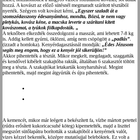
hozzá. A kovászt az előző sütésnél megmaradt szárított tésztából
nyerték. Szégyen volt kovászt kérni,
„Egyszer szaladt át a
szomszédasszony édesanyámhoz, mondta, Bözsi, te nem vagy
pletykás, kovász kéne, a macska leverte a szárítani kitett
kovászomat, a tyúkok fölkapdosták.
„
A teknőben elkezdték összedolgozni a masszát, ami lehetett 7-8 kg
is. Addig kellett gyúrni, öklözni, amíg nem csöpögött a
„padlás”
.
(izzadt a homloka). Kenyérdagasztásnál mondják:
„Édes Jézusom
segíts meg engem, hogy ez a kenyér jól sikerüljön!”
Akkor pihentették a tésztát. Mikor megkelt, megdagadt, szaggatták
és kendővel kibélelt szakajtóba rakták, általában 6 szakasztót töltött
meg a tészta. A szakajtókat letakarták konyharuhával. Megint
pihentették, majd megint átgyúrták és újra pihentették.
A kemencét, mikor már leégett a bekészített fa, vízbe mártott petettel
(rúdra erősített kukoricacsuhé köteg) kipemetelték, majd a liszttel
megszórt sütőlapátra borították a szakajtóból a kenyérnek valót,
vizes kézzel bekenték, középre mutatóujjal beleböktek. Ez volt a