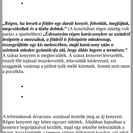
„Régen, ha leesett a földre egy darab kenyér, fölvettük, megfújtuk,
megcsókoltuk és a tűzbe dobtuk
.”
(A konyhában régen mindig volt
parázs a sparheltben)
„Édesanyám régen karácsonykor az asztalról
lesöpörte a morzsákat, a földről is fölsöpörte mindennap,
összegyűjtötte egy kis melencében, majd karácsony után a
szórtunk minden gyümölcsfa alá, hogy áldás legyen a termésen.”
A száraz kenyeret is megbecsülték. A száraz kenyeret lereszelték,
reszelt főtt tojással összekeverték, lelocsolták húslevessel, ezt
szaggatták vasárnap a pirított tyúk mellé köretnek. Semmi nem ment
a pocsékba.
A reformátusok úrvacsora -osztással tisztelik meg az új kenyeret.
Régen kenyeret egy héten egyszer sütöttek. Általában hajnalban a
kemence begyújtásával kezdték, majd egy teknőbe beleszitálták a
lisztet, hozzáöntötték a langyos vízben fölfuttatott kovászt, sót adtak