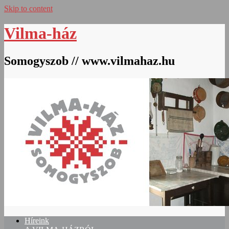
Skip to content
Vilma-ház
Somogyszob // www.vilmahaz.hu
Híreink