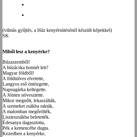
(vilmás gyűjtés, a Ház kenyérsütésénél készült képekkel)
SK
Miből lesz a kenyérke?
Búzaszemből!
A búzácska honnét lett?
Magyar földből!
A földmíves elvetette,
Langyos eső öntözgette,
Napsugárka keltegette.
A Jóisten növesztette.
Mikor megnőtt, lekaszálták,
A szemeket zsákba rakták,
A malomban megőrölték,
Liszteszsákba beletették.
Édesanya dagasztotta,
Pék a kemencébe dugta.
Kezedben a kenyérke,