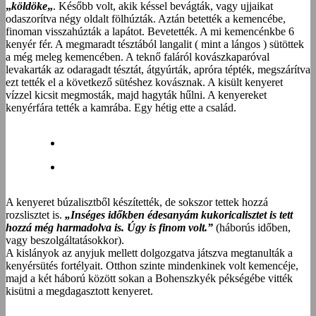
„
köldöke
„
. Később volt, akik késsel bevágták, vagy ujjaikat
odaszorítva négy oldalt fölhúzták. Aztán betették a kemencébe,
finoman visszahúzták a lapátot. Bevetették. A mi kemencénkbe 6
kenyér fér. A megmaradt tésztából langalit ( mint a lángos ) sütöttek
a még meleg kemencében. A teknő faláról kovászkaparóval
levakarták az odaragadt tésztát, átgyúrták, apróra tépték, megszárítva
ezt tették el a következő sütéshez kovásznak. A kisült kenyeret
vízzel kicsit megmosták, majd hagyták hűlni. A kenyereket
kenyérfára tették a kamrába. Egy hétig ette a család.
A kenyeret búzalisztből készítették, de sokszor tettek hozzá
rozslisztet is.
„Inséges időkben édesanyám kukoricalisztet is tett
hozzá még harmadolva is. Úgy is finom volt.”
(háborús időben,
vagy beszolgáltatásokkor).
A kislányok az anyjuk mellett dolgozgatva játszva megtanulták a
kenyérsütés fortélyait. Otthon szinte mindenkinek volt kemencéje,
majd a két háború között sokan a Bohenszkyék pékségébe vitték
kisütni a megdagasztott kenyeret.