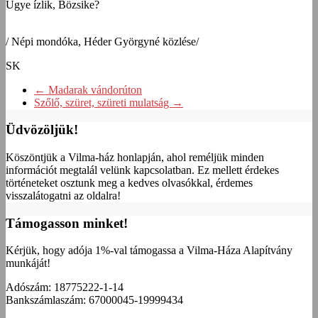
Ugye ízlik, Bözsike?
/ Népi mondóka, Héder Györgyné közlése/
SK
←
Madarak vándorúton
Szőlő, szüret, szüreti mulatság
→
Üdvözöljük!
Köszöntjük a Vilma-ház honlapján, ahol reméljük minden
információt megtalál velünk kapcsolatban. Ez mellett érdekes
történeteket osztunk meg a kedves olvasókkal, érdemes
visszalátogatni az oldalra!
Támogasson minket!
Kérjük, hogy adója 1%-val támogassa a Vilma-Háza Alapítvány
munkáját!
Adószám: 18775222-1-14
Bankszámlaszám: 67000045-19999434