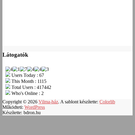
Látogatók
Users Today : 67
This Month : 1115
Total Users : 417442
Who's Online : 2
Copyright © 2026
Vilma-ház
. A sablont készítette:
Colorlib
Működteti:
WordPress
Készítette: bdron.hu