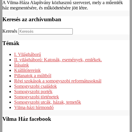
A Vilma-Háza Alapítvány közhasznú szervezet, mely a műemlék
ház megmentésére, és működtetésére jött létre.
Keresés az archívumban
Keresés
Témák
I. Világháború
II. világháború: Katonák, események, emlékek.
Írásaink
Kiállítótereink
Pillanatok a múltból
Régi szokások a somogyszobi reformátusoknál
Somogyszobi családok
Somogyszobi porték
Somogyszobi történetek
Somogyszobi utcák, házak, temetők
Vilma-házi hírmondó
Vilma Ház facebook