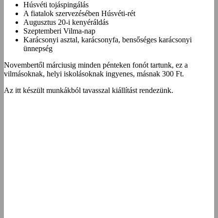
Húsvéti tojáspingálás
A fiatalok szervezésében Húsvéti-rét
Augusztus 20-i kenyéráldás
Szeptemberi Vilma-nap
Karácsonyi asztal, karácsonyfa, bensőséges karácsonyi
ünnepség
Novembertől márciusig minden pénteken fonót tartunk, ez a
vilmásoknak, helyi iskolásoknak ingyenes, másnak 300 Ft.
Az itt készült munkákból tavasszal kiállítást rendezünk.