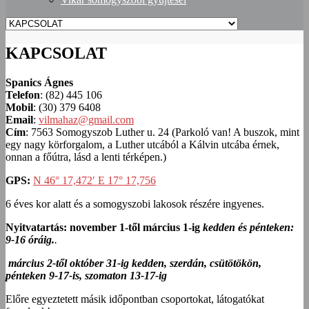
KAPCSOLAT
Spanics Ágnes
Telefon
: (82) 445 106
Mobil
: (30) 379 6408
Email
:
vilmahaz@gmail.com
Cím
: 7563 Somogyszob Luther u. 24 (Parkoló van! A buszok, mint
egy nagy körforgalom, a Luther utcából a Kálvin utcába érnek,
onnan a főútra, lásd a lenti térképen.)
GPS:
N 46° 17,472′ E 17° 17,756
6 éves kor alatt és a somogyszobi lakosok részére ingyenes.
Nyitvatartás: november 1-től március 1-ig
kedden és pénteken:
9-16 óráig.
.
március 2-től október 31-ig kedden, szerdán, csütötökön,
pénteken 9-17-is, szomaton 13-17-ig
Előre egyeztetett másik időpontban csoportokat, látogatókat