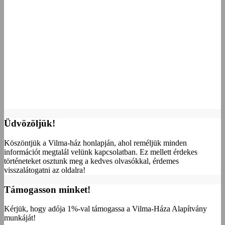
Üdvözöljük!
Köszöntjük a Vilma-ház honlapján, ahol reméljük minden
információt megtalál velünk kapcsolatban. Ez mellett érdekes
történeteket osztunk meg a kedves olvasókkal, érdemes
visszalátogatni az oldalra!
Támogasson minket!
Kérjük, hogy adója 1%-val támogassa a Vilma-Háza Alapítvány
munkáját!