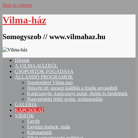
Skip to content
Vilma-ház
Somogyszob // www.vilmahaz.hu
Híreink
A VILMA-HÁZRÓL
CSOPORTOK FOGADÁSA
ÁLLANDÓ PROGRAMOK
Szeptemberi Vilma-nap
Húsvéti rét, tavaszi kiállítás a fonók anyagából
Karácsonyfa, karácsonyi asztal, ételek és hiedelmek
Nagypénteki fehér gyász, tojáspingálás
GALÉRIA
KAPCSOLAT
VIDEÓK
Egyéb
Egyházi énekek, imák
Katonadalok
Vikár somogyszobi gyűjtései