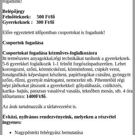
fogadunk!
Belépőjegy
Felnőtteknek: 500 Ft/fő
Gyerekeknek : 300 Ft/fő
Előre egyeztetett időpontban csoportokat is fogadunk!
Csoportok fogadása
Csoportokat fogadása kézműves-foglalkozásra
Itt természetes anyagokkal,régi technikákat tanítunk a gyerekeknek.
5-6 gyerekkel foglalkozik 1-1 felnőtt forgószínpadszerűen. Lehet
korongozni, szőni, körmöcskézni, körmönfonni, csipkét verni,
fonalgrafikás képeslapot készíteni, papírforgókat csinálni, gyöngyöt
szőni,-fűzni, gyertyát mártogatni, nemezelni stb. Pihentetőül régi
népi játékokat játszunk a gyerekekkel: gólyalábazás, csülközés,
karika- hajtás, parazsas vasalóval vasalás, teknőben mosás, stb. 4 óra
időtartamra:
1400Ft/fő
.
Az árak tartalmazzák a tárlatvezetést is.
Évközi, nyilvános rendezvényeink, melyeken a részvétel
ingyenes:
Nagypénteki fehérgyász bemutatása