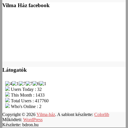
Vilma Ház facebook
Látogatók
Users Today : 32
This Month : 1433
Total Users : 417760
Who's Online : 2
Copyright © 2026
Vilma-ház
. A sablont készítette:
Colorlib
Működteti:
WordPress
Készítette: bdron.hu