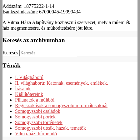
Adószám: 18775222-1-14
Bankszámlaszám: 67000045-19999434
A Vilma-Háza Alapítvány közhasznú szervezet, mely a műemlék
ház megmentésére, és működtetésére jött létre.
Keresés az archívumban
Keresés
Témák
I. Világháború
II. világháború: Katonák, események, emlékek.
Írásaink
Kiállítótereink
Pillanatok a múltból
Régi szokások a somogyszobi reformátusoknál
Somogyszobi családok
Somogyszobi porték
Somogyszobi történetek
Somogyszobi utcák, házak, temetők
Vilma-házi hírmondó