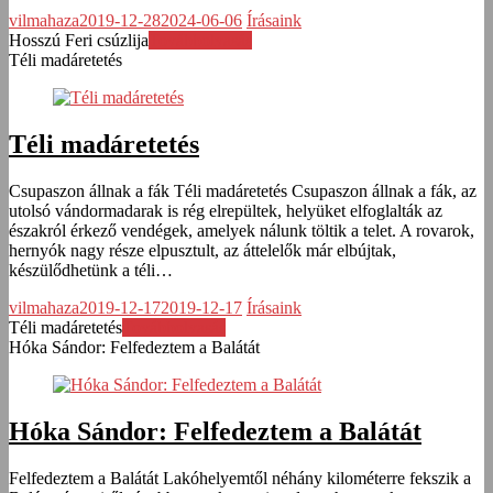
vilmahaza
2019-12-28
2024-06-06
Írásaink
Hosszú Feri csúzlija
Továbbolvasás
Téli madáretetés
Téli madáretetés
Csupaszon állnak a fák Téli madáretetés Csupaszon állnak a fák, az
utolsó vándormadarak is rég elrepültek, helyüket elfoglalták az
északról érkező vendégek, amelyek nálunk töltik a telet. A rovarok,
hernyók nagy része elpusztult, az áttelelők már elbújtak,
készülődhetünk a téli…
vilmahaza
2019-12-17
2019-12-17
Írásaink
Téli madáretetés
Továbbolvasás
Hóka Sándor: Felfedeztem a Balátát
Hóka Sándor: Felfedeztem a Balátát
Felfedeztem a Balátát Lakóhelyemtől néhány kilométerre fekszik a