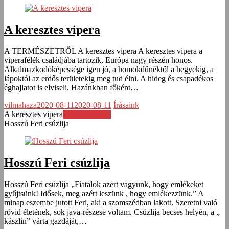
A keresztes vipera
A TERMÉSZETRŐL A keresztes vipera A keresztes vipera a
viperafélék családjába tartozik, Európa nagy részén honos.
Alkalmazkodóképessége igen jó, a homokdűnéktől a hegyekig, a
lápoktól az erdős területekig meg tud élni. A hideg és csapadékos
éghajlatot is elviseli. Hazánkban főként…
vilmahaza
2020-08-11
2020-08-11
Írásaink
A keresztes vipera
Továbbolvasás
Hosszú Feri csúzlija
Hosszú Feri csúzlija
Hosszú Feri csúzlija „Fiatalok azért vagyunk, hogy emlékeket
gyűjtsünk! Idősek, meg azért leszünk , hogy emlékezzünk.” A
minap eszembe jutott Feri, aki a szomszédban lakott. Szeretni való
rövid életének, sok java-részese voltam. Csúzlija becses helyén, a „
kászlin” várta gazdáját,…