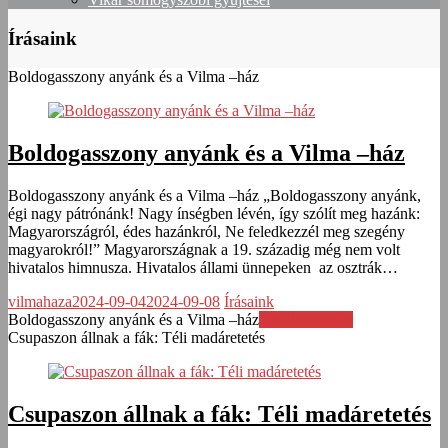
Írásaink
Boldogasszony anyánk és a Vilma –ház
Boldogasszony anyánk és a Vilma –ház
Boldogasszony anyánk és a Vilma –ház „Boldogasszony anyánk,
égi nagy pátrónánk! Nagy ínségben lévén, így szólít meg hazánk:
Magyarországról, édes hazánkról, Ne feledkezzél meg szegény
magyarokról!” Magyarországnak a 19. századig még nem volt
hivatalos himnusza. Hivatalos állami ünnepeken az osztrák…
vilmahaza
2024-09-04
2024-09-08
Írásaink
Boldogasszony anyánk és a Vilma –ház
Továbbolvasás
Csupaszon állnak a fák: Téli madáretetés
Csupaszon állnak a fák: Téli madáretetés