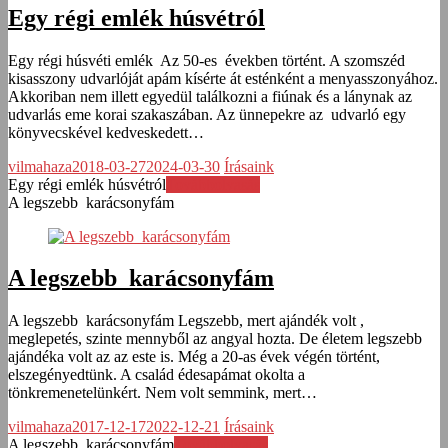
Egy régi emlék húsvétról
Egy régi húsvéti emlék Az 50-es években történt. A szomszéd
kisasszony udvarlóját apám kísérte át esténként a menyasszonyához.
Akkoriban nem illett egyedül találkozni a fiúnak és a lánynak az
udvarlás eme korai szakaszában. Az ünnepekre az udvarló egy
könyvecskével kedveskedett…
vilmahaza
2018-03-27
2024-03-30
Írásaink
Egy régi emlék húsvétról
Továbbolvasás
A legszebb karácsonyfám
A legszebb karácsonyfám
A legszebb karácsonyfám Legszebb, mert ajándék volt ,
meglepetés, szinte mennyből az angyal hozta. De életem legszebb
ajándéka volt az az este is. Még a 20-as évek végén történt,
elszegényedtünk. A család édesapámat okolta a
tönkremenetelünkért. Nem volt semmink, mert…
vilmahaza
2017-12-17
2022-12-21
Írásaink
A legszebb karácsonyfám
Továbbolvasás