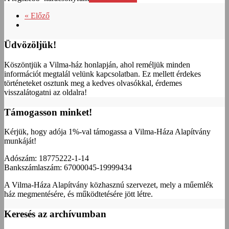
« Előző
Üdvözöljük!
Köszöntjük a Vilma-ház honlapján, ahol reméljük minden
információt megtalál velünk kapcsolatban. Ez mellett érdekes
történeteket osztunk meg a kedves olvasókkal, érdemes
visszalátogatni az oldalra!
Támogasson minket!
Kérjük, hogy adója 1%-val támogassa a Vilma-Háza Alapítvány
munkáját!
Adószám: 18775222-1-14
Bankszámlaszám: 67000045-19999434
A Vilma-Háza Alapítvány közhasznú szervezet, mely a műemlék
ház megmentésére, és működtetésére jött létre.
Keresés az archívumban