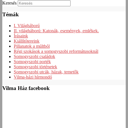
Keresés
Témák
I. Világháború
II. világháború: Katonák, események, emlékek.
Írásaink
Kiállítótereink
Pillanatok a múltból
Régi szokások a somogyszobi reformátusoknál
Somogyszobi családok
Somogyszobi porték
Somogyszobi történetek
Somogyszobi utcák, házak, temetők
Vilma-házi hírmondó
Vilma Ház facebook