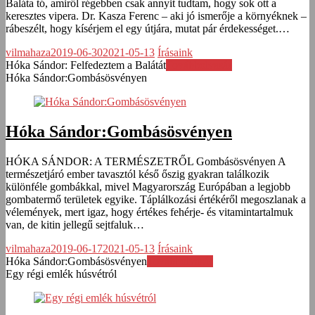
Baláta tó, amiről régebben csak annyit tudtam, hogy sok ott a
keresztes vipera. Dr. Kasza Ferenc – aki jó ismerője a környéknek –
rábeszélt, hogy kísérjem el egy útjára, mutat pár érdekességet.…
vilmahaza
2019-06-30
2021-05-13
Írásaink
Hóka Sándor: Felfedeztem a Balátát
Továbbolvasás
Hóka Sándor:Gombásösvényen
Hóka Sándor:Gombásösvényen
HÓKA SÁNDOR: A TERMÉSZETRŐL Gombásösvényen A
természetjáró ember tavasztól késő őszig gyakran találkozik
különféle gombákkal, mivel Magyarország Európában a legjobb
gombatermő területek egyike. Táplálkozási értékéről megoszlanak a
vélemények, mert igaz, hogy értékes fehérje- és vitamintartalmuk
van, de kitin jellegű sejtfaluk…
vilmahaza
2019-06-17
2021-05-13
Írásaink
Hóka Sándor:Gombásösvényen
Továbbolvasás
Egy régi emlék húsvétról