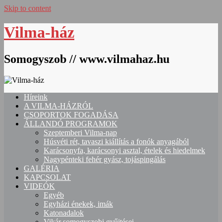
Skip to content
Vilma-ház
Somogyszob // www.vilmahaz.hu
Híreink
A VILMA-HÁZRÓL
CSOPORTOK FOGADÁSA
ÁLLANDÓ PROGRAMOK
Szeptemberi Vilma-nap
Húsvéti rét, tavaszi kiállítás a fonók anyagából
Karácsonyfa, karácsonyi asztal, ételek és hiedelmek
Nagypénteki fehér gyász, tojáspingálás
GALÉRIA
KAPCSOLAT
VIDEÓK
Egyéb
Egyházi énekek, imák
Katonadalok
Vikár somogyszobi gyűjtései