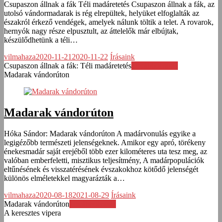
Csupaszon állnak a fák Téli madáretetés Csupaszon állnak a fák, az
utolsó vándormadarak is rég elrepültek, helyüket elfoglalták az
északról érkező vendégek, amelyek nálunk töltik a telet. A rovarok,
hernyók nagy része elpusztult, az áttelelők már elbújtak,
készülődhetünk a téli…
vilmahaza
2020-11-21
2020-11-22
Írásaink
Csupaszon állnak a fák: Téli madáretetés
Továbbolvasás
Madarak vándorúton
Madarak vándorúton
Hóka Sándor: Madarak vándorúton A madárvonulás egyike a
legigézőbb természeti jelenségeknek. Amikor egy apró, törékeny
énekesmadár saját erejéből több ezer kilométeres uta tesz meg, az
valóban emberfeletti, misztikus teljesítmény, A madárpopulációk
eltűnésének és visszatérésének évszakokhoz kötődő jelenségét
különös elméletekkel magyarázták a…
vilmahaza
2020-08-18
2021-08-29
Írásaink
Madarak vándorúton
Továbbolvasás
A keresztes vipera