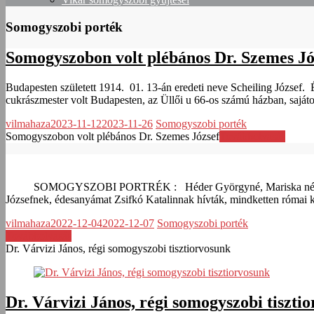
Somogyszobi porték
Somogyszobon volt plébános Dr. Szemes Jó
Budapesten született 1914. 01. 13-án eredeti neve Scheiling József
cukrászmester volt Budapesten, az Üllői u 66-os számú házban, sajá
vilmahaza
2023-11-12
2023-11-26
Somogyszobi porték
Somogyszobon volt plébános Dr. Szemes József
Továbbolvasás
SOMOGYSZOBI PORTRÉK : Héder Györgyné, Mariska néni Héd
Józsefnek, édesanyámat Zsifkó Katalinnak hívták, mindketten római ka
vilmahaza
2022-12-04
2022-12-07
Somogyszobi porték
Továbbolvasás
Dr. Várvizi János, régi somogyszobi tisztiorvosunk
Dr. Várvizi János, régi somogyszobi tiszti