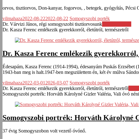
orvos, tisztiorvos, Don-kanyar, fogorvos, , betegek, gyógyítás, Pécs
vilmahaza
2022-08-22
2022-08-22
Somogyszobi porték
Dr. Várvizi János, régi somogyszobi tisztiorvosunk
Továbbolvasás
Dr. Kasza Ferenc emlékezik gyerekkorról, életútról, természetről
Dr. Kasza Ferenc emlékezik gyerekkorról, 
Édesapám, Kasza Ferenc (1914-1994), édesanyám Puskás Erzsébet (1920
1943-ban meg is halt.1947-ben megszülettem én, két év múlva Sándo
vilmahaza
2022-03-01
2026-03-07
Somogyszobi porték
Dr. Kasza Ferenc emlékezik gyerekkorról, életútról, természetről
Tová
Somogyszobi portrék: Horváth Károlyné Gizler Valéria, Vali óvó nén
Somogyszobi portrék: Horváth Károlyné Gi
37 évig Somogyszobon volt vezető óvónő.