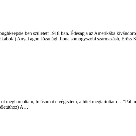
hkeepsie-ben született 1918-ban. Édesapja az Amerikába kivándorolt
erikabol/ ) Anyai ágon Józanágh Ilona somogyszobi származású, Erőss
 megharcoltam, futásomat elvégeztem, a hitet megtartottam …”Pál máso
s életúthoz) A…