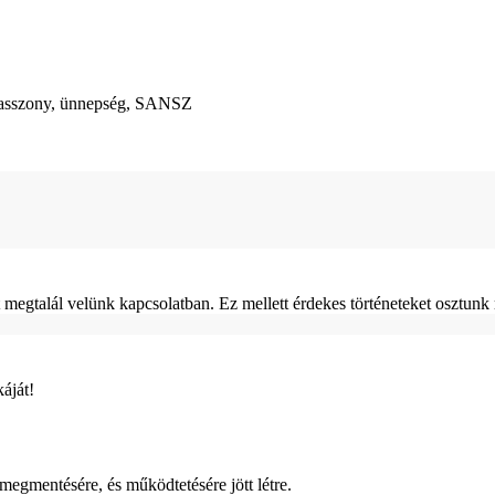
agyasszony, ünnepség, SANSZ
egtalál velünk kapcsolatban. Ez mellett érdekes történeteket osztunk 
áját!
gmentésére, és működtetésére jött létre.