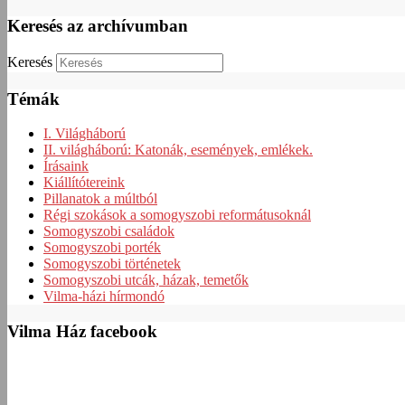
Keresés az archívumban
Keresés
Témák
I. Világháború
II. világháború: Katonák, események, emlékek.
Írásaink
Kiállítótereink
Pillanatok a múltból
Régi szokások a somogyszobi reformátusoknál
Somogyszobi családok
Somogyszobi porték
Somogyszobi történetek
Somogyszobi utcák, házak, temetők
Vilma-házi hírmondó
Vilma Ház facebook