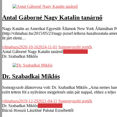
Antal Gáborné Nagy Katalin tanárnő
Nagy Katalin az Amerikai Egyesült Államok New York Államában Poug
(http://vilmahaz.hu/2015/05/23/nagy-jozsef-lelkesz-hazahozatala-am
Itt járt elemi…
vilmahaza
2020-10-16
2024-11-01
Somogyszobi porték
Antal Gáborné Nagy Katalin tanárnő
Továbbolvasás
Dr. Szabadkai Miklós
Dr. Szabadkai Miklós
Somogyszob állatorvosa volt: Dr. Szabadkai Miklós „Ama nemes harcot
ezért tettem föl a nyilvános megjelenés után pár nappal, ehhez a telje
vilmahaza
2019-12-29
2021-04-11
Somogyszobi porték
Dr. Szabadkai Miklós
Továbbolvasás
Búcsú Hosszú Lászlóné Palotai Erzsébettől