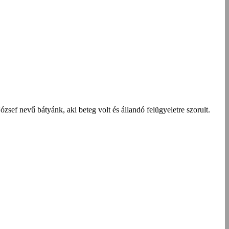
ef nevű bátyánk, aki beteg volt és állandó felügyeletre szorult.