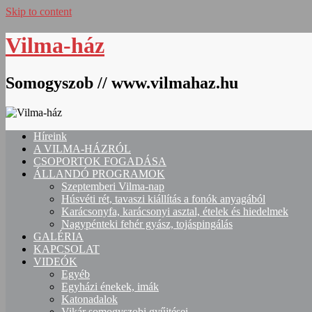
Skip to content
Vilma-ház
Somogyszob // www.vilmahaz.hu
Híreink
A VILMA-HÁZRÓL
CSOPORTOK FOGADÁSA
ÁLLANDÓ PROGRAMOK
Szeptemberi Vilma-nap
Húsvéti rét, tavaszi kiállítás a fonók anyagából
Karácsonyfa, karácsonyi asztal, ételek és hiedelmek
Nagypénteki fehér gyász, tojáspingálás
GALÉRIA
KAPCSOLAT
VIDEÓK
Egyéb
Egyházi énekek, imák
Katonadalok
Vikár somogyszobi gyűjtései