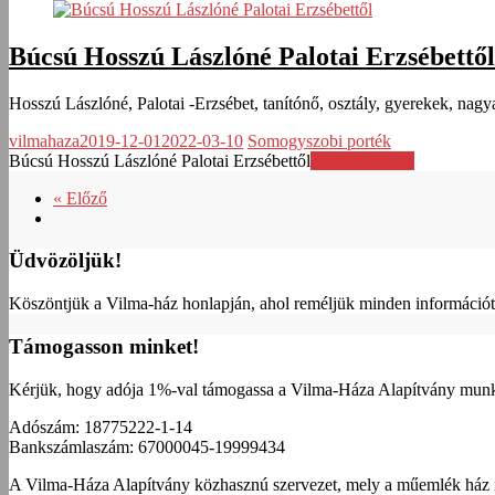
Búcsú Hosszú Lászlóné Palotai Erzsébettől
Hosszú Lászlóné, Palotai -Erzsébet, tanítónő, osztály, gyerekek, n
vilmahaza
2019-12-01
2022-03-10
Somogyszobi porték
Búcsú Hosszú Lászlóné Palotai Erzsébettől
Továbbolvasás
« Előző
Üdvözöljük!
Köszöntjük a Vilma-ház honlapján, ahol reméljük minden információt m
Támogasson minket!
Kérjük, hogy adója 1%-val támogassa a Vilma-Háza Alapítvány munk
Adószám: 18775222-1-14
Bankszámlaszám: 67000045-19999434
A Vilma-Háza Alapítvány közhasznú szervezet, mely a műemlék ház me