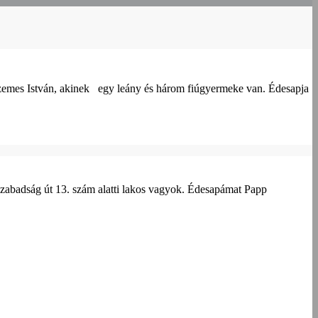
Szemes István, akinek egy leány és három fiúgyermeke van. Édesapja
t 13. szám alatti lakos vagyok. Édesapámat Papp