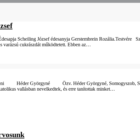
zsef
. Édesapja Scheiling József édesanyja Gerstembrein Rozália.Testvére 
tos varázsú cukrászdát működtetett. Ebben az…
er Györgyné Özv. Héder Györgyné, Somogyszob, Szabadság ú
tolikus vallásban nevelkedtek, és erre tanítottak minket…
orvosunk