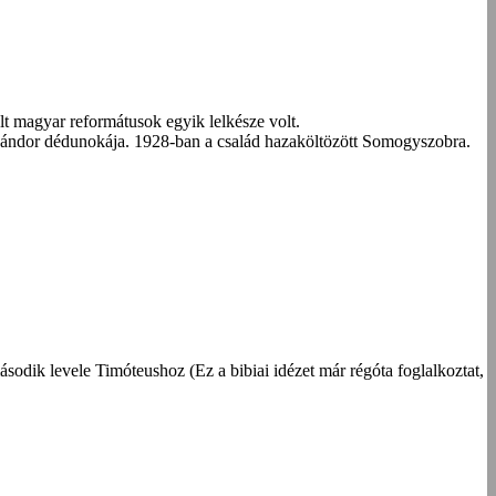
 magyar reformátusok egyik lelkésze volt.
 Sándor dédunokája. 1928-ban a család hazaköltözött Somogyszobra.
dik levele Timóteushoz (Ez a bibiai idézet már régóta foglalkoztat,