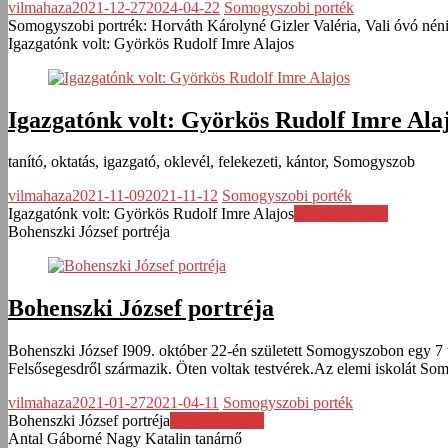
vilmahaza
2021-12-27
2024-04-22
Somogyszobi porték
Somogyszobi portrék: Horváth Károlyné Gizler Valéria, Vali óvó nén
Igazgatónk volt: Györkös Rudolf Imre Alajos
Igazgatónk volt: Györkös Rudolf Imre Ala
tanító, oktatás, igazgató, oklevél, felekezeti, kántor, Somogyszob
vilmahaza
2021-11-09
2021-11-12
Somogyszobi porték
Igazgatónk volt: Györkös Rudolf Imre Alajos
Továbbolvasás
Bohenszki József portréja
Bohenszki József portréja
Bohenszki József I909. október 22-én született Somogyszobon egy 7
Felsősegesdről származik. Öten voltak testvérek.Az elemi iskolát S
vilmahaza
2021-01-27
2021-04-11
Somogyszobi porték
Bohenszki József portréja
Továbbolvasás
Antal Gáborné Nagy Katalin tanárnő