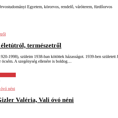
i Orvostudományi Egyetem, körorvos, rendelő, váróterem, fürdőorvos
életútról, természetről
-1998), szüleim 1938-ban kötöttek házasságot. 1939-ben született Józs
r öcsém. A szegénység ellenére is boldog…
bbolvasás
i
zler Valéria, Vali óvó néni