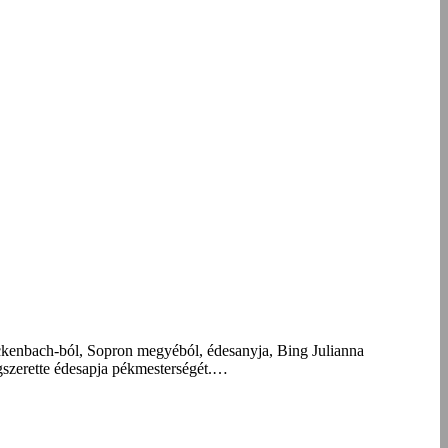
ckenbach-ból, Sopron megyéból, édesanyja, Bing Julianna
gszerette édesapja pékmesterségét.…