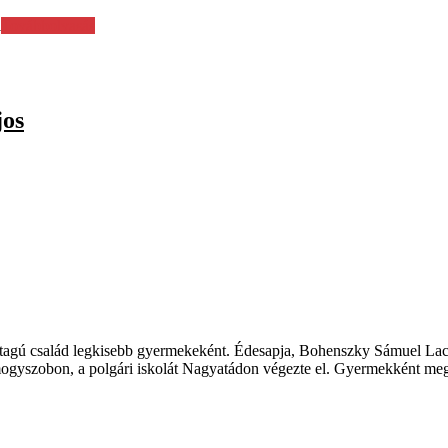
i
Továbbolvasás
jos
 tagú család legkisebb gyermekeként. Édesapja, Bohenszky Sámuel La
omogyszobon, a polgári iskolát Nagyatádon végezte el. Gyermekként me