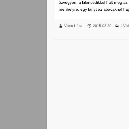
özvegyen, a kilencedikkel halt meg az 
menhelyre, egy lányt az apácáknál ha
Vilma Háza
2015-03-30
I. Vi