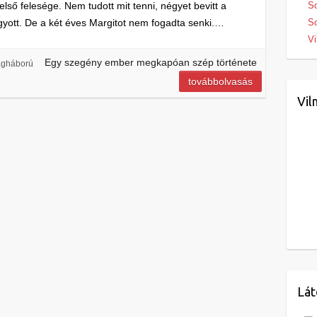
első felesége. Nem tudott mit tenni, négyet bevitt a
So
gyott. De a két éves Margitot nem fogadta senki.…
So
Vi
Egy szegény ember megkapóan szép története
lágháború
továbbolvasás
Vil
Lát