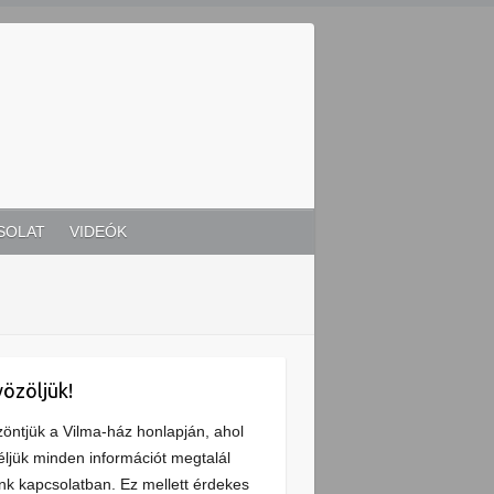
SOLAT
VIDEÓK
özöljük!
öntjük a Vilma-ház honlapján, ahol
ljük minden információt megtalál
nk kapcsolatban. Ez mellett érdekes