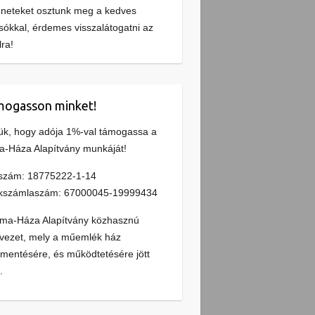
éneteket osztunk meg a kedves
sókkal, érdemes visszalátogatni az
lra!
ogasson minket!
ük, hogy adója 1%-val támogassa a
a-Háza Alapítvány munkáját!
szám: 18775222-1-14
kszámlaszám: 67000045-19999434
lma-Háza Alapítvány közhasznú
vezet, mely a műemlék ház
entésére, és működtetésére jött
.