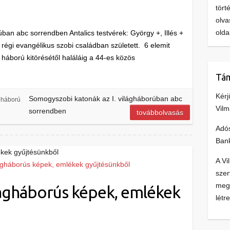
tört
olva
olda
ban abc sorrendben Antalics testvérek: György +, Illés +
régi evangélikus szobi családban született. 6 elemit
A háború kitörésétől haláláig a 44-es közös
Tám
Kérj
Somogyszobi katonák az I. világháborúban abc
ágháború
Vilm
sorrendben
továbbolvasás
Adó
Ban
ékek gyűjtésünkből
A Vi
szer
megm
ilágháborús képek, emlékek
létre