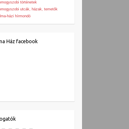
mogyszobi történetek
mogyszobi utcák, házak, temetők
lma-házi hírmondó
ma Ház facebook
ogatók