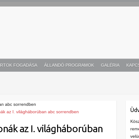
RTOK FOGADÁSA
ÁLLANDÓ PROGRAMOK
GALÉRIA
KAPC
ban abc sorrendben
Üdv
Kösz
nák az I. világháborúban
remé
velü