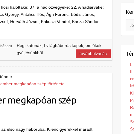
ősi halottaké: 37, a hadiözvegyeké: 22, A hadiárváké:
Ker
ics György, Antalics Illés, Ágh Ferenc, Bódis János,
ózsef, Horváth József, Kakuszi Vendel, Kasza Sándor
Ker
Régi katonák, I világháborús képek, emlékek
ágháború
gyűjtésünkből
Té
továbbolvasás
I.
II
ténete
e
Ír
Ki
er megkapóan szép
Pi
R
re
S
az első nagy háborúba. Kilenc gyerekkel maradt
S