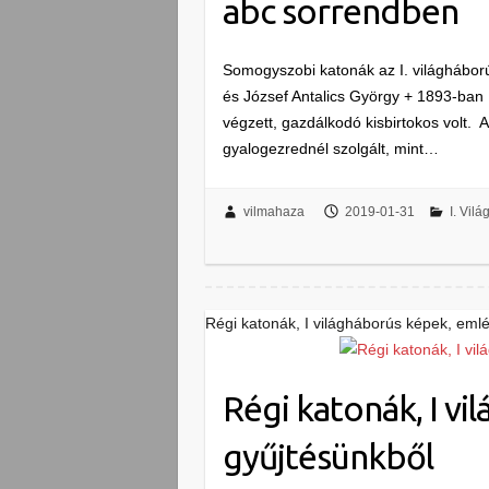
abc sorrendben
Somogyszobi katonák az I. világháború
és József Antalics György + 1893-ban 
végzett, gazdálkodó kisbirtokos volt. 
gyalogezrednél szolgált, mint…
vilmahaza
2019-01-31
I. Vil
Régi katonák, I világháborús képek, eml
Régi katonák, I v
gyűjtésünkből