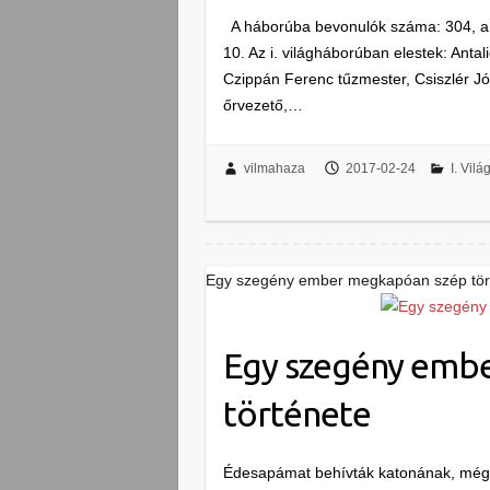
A háborúba bevonulók száma: 304, a h
10. Az i. világháborúban elestek: Antal
Czippán Ferenc tűzmester, Csiszlér J
őrvezető,…
vilmahaza
2017-02-24
I. Vil
Egy szegény ember megkapóan szép tör
Egy szegény emb
története
Édesapámat behívták katonának, még 