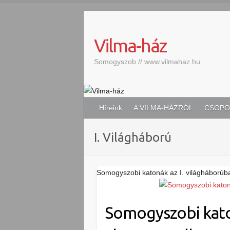
S
k
i
Vilma-ház
p
t
Somogyszob // www.vilmahaz.hu
o
c
o
n
Híreink
A VILMA-HÁZRÓL
CSOPO
t
e
I. Világháború
n
t
Somogyszobi katonák az I. világháború
Somogyszobi kato