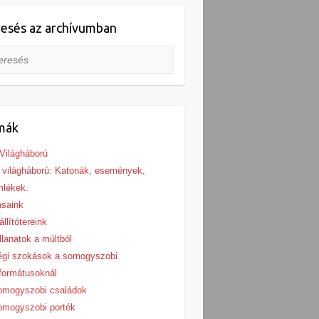
esés az archívumban
esés
mák
 Világháború
. világháború: Katonák, események,
mlékek.
ásaink
állítótereink
llanatok a múltból
égi szokások a somogyszobi
formátusoknál
omogyszobi családok
omogyszobi porték