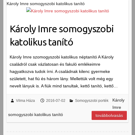
Károly Imre somogyszobi katolikus tanító
Károly Imre somogyszobi
katolikus tanító
Károly Imre szomogyszobi katolikus néptanító A Károly
családról csak vázlatosan és fakuló emlékeimre
hagyatkozva tudok írni. A családnak kilenc gyermeke
született, hat fiú és három lány. Mellettük volt még egy
nevelt lányuk is. A fiúk mind tanultak, kettő tanító, kettő…
Károly
Vilma Háza
2016-07-02
Somogyszobi porték
Imre
somogyszobi katolikus tanító
továbbolvasás