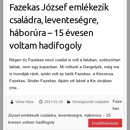
Fazekas József emlékezik
családra, leventeségre,
háborúra – 15 évesen
voltam hadifogoly
Régen tíz Fazekas nevű család is volt a faluban, szétszórtan
laktak, nem egy kupacban. Mi voltunk a Gergelyék, még ma
is mondják ránk, aztán volt az Istók Fazekas, a Kiscsicsa
Fazekas, Sinder Fazekas. Apám ott lakott a Kis utcában
(ma…
Faze
Vilma Háza
2017-01-20
Somogyszobi családok
kas
József emlékezik családra, leventeségre, háborúra – 15
évesen voltam hadifogoly
továbbolvasás