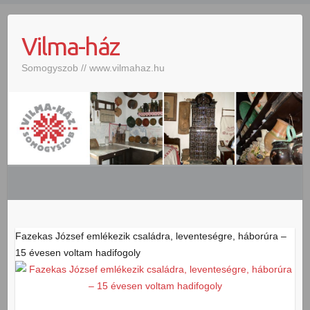
S
k
Vilma-ház
i
p
Somogyszob // www.vilmahaz.hu
t
o
c
o
n
t
e
n
t
Fazekas József emlékezik családra, leventeségre, háborúra –
15 évesen voltam hadifogoly