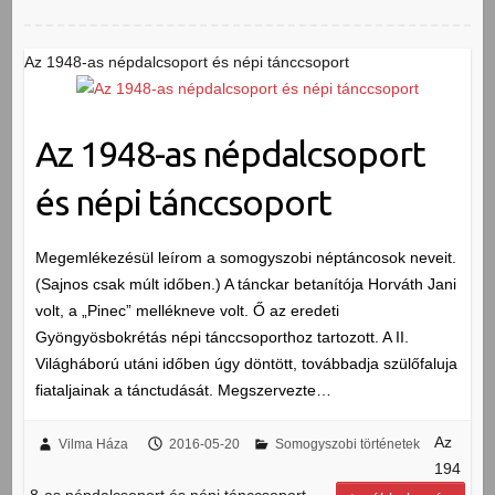
Az 1948-as népdalcsoport és népi tánccsoport
Az 1948-as népdalcsoport
és népi tánccsoport
Megemlékezésül leírom a somogyszobi néptáncosok neveit.
(Sajnos csak múlt időben.) A tánckar betanítója Horváth Jani
volt, a „Pinec” mellékneve volt. Ő az eredeti
Gyöngyösbokrétás népi tánccsoporthoz tartozott. A II.
Világháború utáni időben úgy döntött, továbbadja szülőfaluja
fiataljainak a tánctudását. Megszervezte…
Az
Vilma Háza
2016-05-20
Somogyszobi történetek
194
8-as népdalcsoport és népi tánccsoport