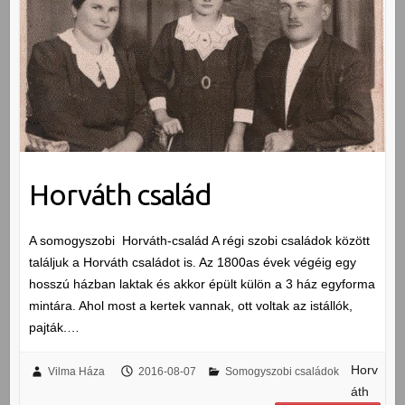
Horváth család
A somogyszobi Horváth-család A régi szobi családok között
találjuk a Horváth családot is. Az 1800as évek végéig egy
hosszú házban laktak és akkor épült külön a 3 ház egyforma
mintára. Ahol most a kertek vannak, ott voltak az istállók,
pajták.…
Horv
Vilma Háza
2016-08-07
Somogyszobi családok
áth