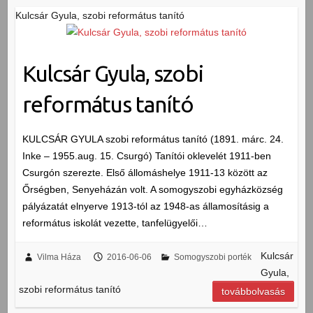
Kulcsár Gyula, szobi református tanító
Kulcsár Gyula, szobi
református tanító
KULCSÁR GYULA szobi református tanító (1891. márc. 24.
Inke – 1955.aug. 15. Csurgó) Tanítói oklevelét 1911-ben
Csurgón szerezte. Első állomáshelye 1911-13 között az
Őrségben, Senyeházán volt. A somogyszobi egyházközség
pályázatát elnyerve 1913-tól az 1948-as államosításig a
református iskolát vezette, tanfelügyelői…
Kulcsár
Vilma Háza
2016-06-06
Somogyszobi porték
Gyula,
szobi református tanító
továbbolvasás