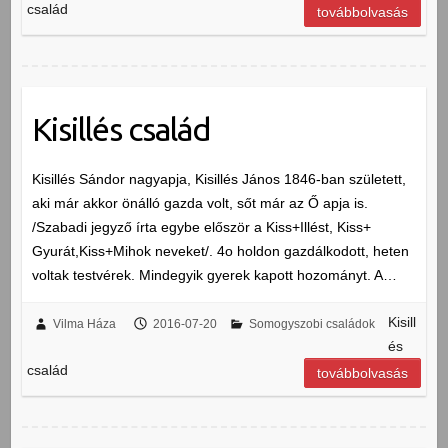
család
továbbolvasás
Kisillés család
Kisillés Sándor nagyapja, Kisillés János 1846-ban született,
aki már akkor önálló gazda volt, sőt már az Ő apja is.
/Szabadi jegyző írta egybe először a Kiss+Illést, Kiss+
Gyurát,Kiss+Mihok neveket/. 4o holdon gazdálkodott, heten
voltak testvérek. Mindegyik gyerek kapott hozományt. A…
Kisill
Vilma Háza
2016-07-20
Somogyszobi családok
és
család
továbbolvasás