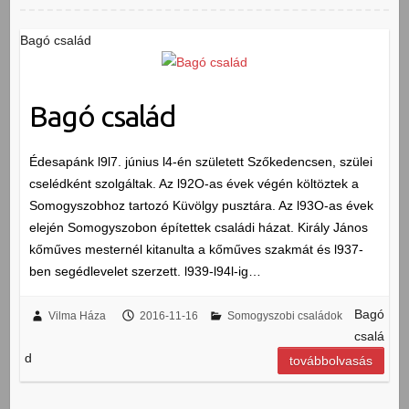
Bagó család
Bagó család
Édesapánk l9l7. június l4-én született Szőkedencsen, szülei
cselédként szolgáltak. Az l92O-as évek végén költöztek a
Somogyszobhoz tartozó Küvölgy pusztára. Az l93O-as évek
elején Somogyszobon építettek családi házat. Király János
kőműves mesternél kitanulta a kőműves szakmát és l937-
ben segédlevelet szerzett. l939-l94l-ig…
Bagó
Vilma Háza
2016-11-16
Somogyszobi családok
csalá
d
továbbolvasás