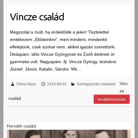
Vincze család
Megszólal a múlt, ha érdeklődik a jelen! Tisztelettel
emlékezem „Elődeinkre”, mert mindent, mindenkit
elfelejtünk, csak azokat nem, akiket igazán szerettünk.
Dédapám: idős Vincze Györgynek és Zsófi dédinek öt
gyermeke volt. Nagyapám: ifj. Vincze György, testvérei
József, János, Katalin, Sándor. Mit…
Vinc
Vilma Háza
2016-09-01
Somogyszobi családok
ze
család
továbbolvasás
Horváth család