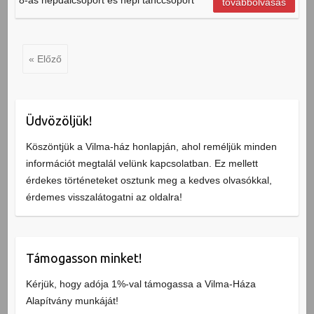
továbbolvasás
« Előző
Üdvözöljük!
Köszöntjük a Vilma-ház honlapján, ahol reméljük minden
információt megtalál velünk kapcsolatban. Ez mellett
érdekes történeteket osztunk meg a kedves olvasókkal,
érdemes visszalátogatni az oldalra!
Támogasson minket!
Kérjük, hogy adója 1%-val támogassa a Vilma-Háza
Alapítvány munkáját!