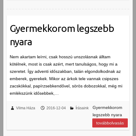
Gyermekkorom legszebb
nyara
Nem akartam leírni, csak hosszú unszolásnak álltam
kötélnek, most is csak azért, mert tanulságos, hogy mi a
szeretet. Így adventi időszakban, talán elgondolkodnak az
emberek, gyerekek. Mikor az árkok tele vannak csipszes
zacskókkal, papírzsebkendővel, sörös dobozokkal, még mi
emlékszünk idősebbek,…
Gyermekkorom
Vilma Háza
2016-12-04
Írásaink
legszebb nyara
továbbolvasás