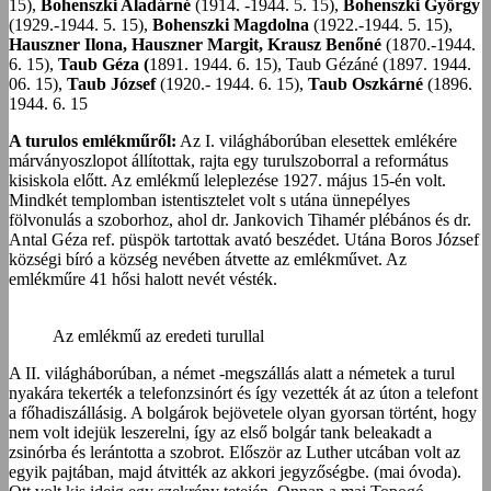
15),
Bohenszki Aladárné
(1914. -1944. 5. 15),
Bohenszki György
(1929.-1944. 5. 15),
Bohenszki Magdolna
(1922.-1944. 5. 15),
Hauszner Ilona, Hauszner Margit, Krausz Benőné
(1870.-1944.
6. 15),
Taub Géza (
1891. 1944. 6. 15), Taub Gézáné (1897. 1944.
06. 15),
Taub József
(1920.- 1944. 6. 15),
Taub Oszkárné
(1896.
1944. 6. 15
A turulos emlékműről:
Az I. világháborúban elesettek emlékére
márványoszlopot állítottak, rajta egy turulszoborral a református
kisiskola előtt. Az emlékmű leleplezése 1927. május 15-én volt.
Mindkét templomban istentisztelet volt s utána ünnepélyes
fölvonulás a szoborhoz, ahol dr. Jankovich Tihamér plébános és dr.
Antal Géza ref. püspök tartottak avató beszédet. Utána Boros József
községi bíró a község nevében átvette az emlékművet. Az
emlékműre 41 hősi halott nevét vésték.
Az emlékmű az eredeti turullal
A II. világháborúban, a német -megszállás alatt a németek a turul
nyakára tekerték a telefonzsinórt és így vezették át az úton a telefont
a főhadiszállásig. A bolgárok bejövetele olyan gyorsan történt, hogy
nem volt idejük leszerelni, így az első bolgár tank beleakadt a
zsinórba és lerántotta a szobrot. Először az Luther utcában volt az
egyik pajtában, majd átvitték az akkori jegyzőségbe. (mai óvoda).