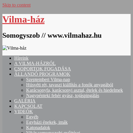
Skip to content
Vilma-ház
Somogyszob // www.vilmahaz.hu
Híreink
A VILMA-HÁZRÓL
CSOPORTOK FOGADÁSA
ÁLLANDÓ PROGRAMOK
Szeptemberi Vilma-nap
Húsvéti rét, tavaszi kiállítás a fonók anyagából
Karácsonyfa, karácsonyi asztal, ételek és hiedelmek
Nagypénteki fehér gyász, tojáspingálás
GALÉRIA
KAPCSOLAT
VIDEÓK
Egyéb
Egyházi énekek, imák
Katonadalok
Vikár somogyszobi gyűjtései