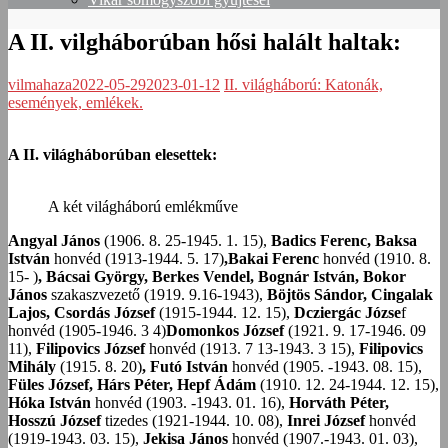
A II. vilgháborúban hősi halált haltak:
vilmahaza
2022-05-29
2023-01-12
II. világháború: Katonák,
események, emlékek.
A II. világháborúban elesettek:
A két világháború emlékműve
Angyal János
(1906. 8. 25-1945. 1. 15),
Badics Ferenc, Baksa
István
honvéd (1913-1944. 5. 17)
,Bakai Ferenc
honvéd (1910. 8.
15- )
, Bácsai György,
Berkes Vendel, Bognár István, Bokor
János
szakaszvezető (1919. 9.16-1943),
Böjtös Sándor, Cingalak
Lajos, Csordás József
(1915-1944. 12. 15),
Dcziergác Józse
f
honvéd (1905-1946. 3 4)
Domonkos József
(1921. 9. 17-1946. 09
11),
Filipovics József
honvéd (1913. 7 13-1943. 3 15),
Filipovics
Mihály
(1915. 8. 20)
, Futó István
honvéd (1905. -1943. 08. 15),
Füles József, Hárs Péter, Hepf Ádám
(1910. 12. 24-1944. 12. 15),
Hóka István
honvéd (1903. -1943. 01. 16),
Horváth Péter,
Hosszú József
tizedes (1921-1944. 10. 08),
Inrei József
honvéd
(1919-1943. 03. 15),
Jekisa János
honvéd (1907.-1943. 01. 03),