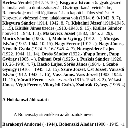
Kertész Vendel
(1917. 9. 10-),
Kisgyura István
a 6. gyalogezred
katonája volt., a doni-szakasznál, Osztrogorkánál vetették be,
Rehonszkoje melletti légitámadásban kapott halálos sérülést. A
Nagyezüst vitézségi érem tulajdonosa volt (1914. 6. 9-1942. 8. 7),
Kisgyura Sándor
(1914. 1942. 8. 7),
Kishalmi József
(1918-1945.
3. 15),
Kisillés János
tizedes (1913.-1943. 9. 15),
Kisillés Sándor
honvéd (- 1943. 1. 3),
Makovecz József
(1882,-1945. 3. 29),
Marics Sándor
(1906. – ),
Molnár György
(1912. – ),
Murgás
István
(1907. 1944. 10. 15),
Nagy Ferenc
(1912.- ),
Nagy János ,
Németh Gyula
(1924. 5. 16-1945. 4. 7),
Norográdecz Lajos
(1922. 1944. 11. 14),
Orsós Sándor
(1922.- )
Papp Imre , Papp
György
(1905. – ),
Pálmai Ottó
(1926.- ),
Puskás Sándor
(1926.
10. 26-1946. 4. 7),
Rackó Lajos, Sörös János
(1904.- ),
Szabó
György
(1910. – 1945. 12. 15),
Szüre József, Üst József, Varasdi
István
(1912. 1943. 1. 16),
Vass János, Vass József
(1903. 1944.
11. 15),
Váradi Feren
c szakaszvezető (1915. 1943. 8. 2),
Vékási
János, Végh Ferenc, Viknyédi Győző, Zsobrák György
(1905. -)
A Holokauszt áldozata
i :
A Bohenszky síremléken az áldozatok nevei
Barakonyi Andorné
( -1944)
, Bohenszki Aladár (
1900.- 1945. -1.