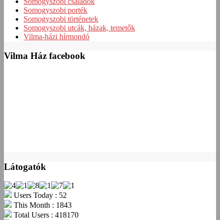
Somogyszobi családok
Somogyszobi porték
Somogyszobi történetek
Somogyszobi utcák, házak, temetők
Vilma-házi hírmondó
Vilma Ház facebook
Látogatók
Users Today : 52
This Month : 1843
Total Users : 418170