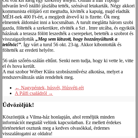
Ott volt kis ideig egy szekrény tetején. Onnan a mai Topogó
udvarán levő istálló jászlába tették, szénával letakarták. Négy akkori
kommunista elöljáró ezt megtudta, kivitték a kapuig, majd eladták
MÉH-nek 400 Ft-ért, a megijedt átvevő ki is fizette. Ők meg
elmentek áldomást inni a kocsmában. A turult meglátta három szobi
gazda, föltették a szekerükre, elvitték a Szt . Imre utcába, és egyikük
házának a terasza fölött leszedték a cserepeket, betették a szobrot és
visszaigazították
„Meg sem látszott, hogy hozzányúltunk a
tetőhöz!”
. Így várt a turul 56 okt. 23-ig. Akkor kibontották és
föltették az eredeti helyére.
56 után szőrén-szálán eltűnt. Senki nem tudja, hogy ki vette le, vitte
el és hova került.
A mai szobor Wéber Klára szobrászművész alkotása, melyet a
rendszerváltozás után rendeltek meg.
←
Nagypéntek, húsvét, Húsvéti-rét
A Pálfi családról
→
Üdvözöljük!
Köszöntjük a Vilma-ház honlapján, ahol reméljük minden
információt megtalál velünk kapcsolatban. Ez mellett érdekes
történeteket osztunk meg a kedves olvasókkal, érdemes
visszalátogatni az oldalra!