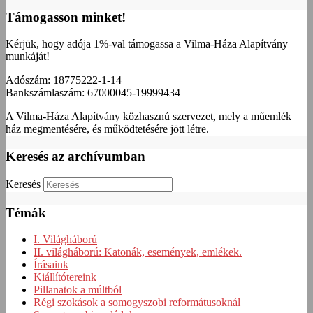
Támogasson minket!
Kérjük, hogy adója 1%-val támogassa a Vilma-Háza Alapítvány
munkáját!
Adószám: 18775222-1-14
Bankszámlaszám: 67000045-19999434
A Vilma-Háza Alapítvány közhasznú szervezet, mely a műemlék
ház megmentésére, és működtetésére jött létre.
Keresés az archívumban
Keresés
Témák
I. Világháború
II. világháború: Katonák, események, emlékek.
Írásaink
Kiállítótereink
Pillanatok a múltból
Régi szokások a somogyszobi reformátusoknál