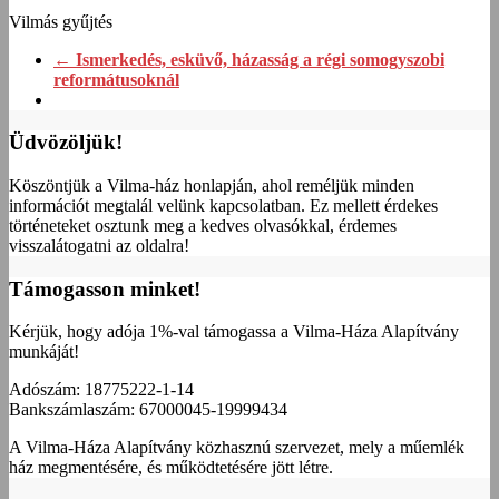
Vilmás gyűjtés
←
Ismerkedés, esküvő, házasság a régi somogyszobi
reformátusoknál
Üdvözöljük!
Köszöntjük a Vilma-ház honlapján, ahol reméljük minden
információt megtalál velünk kapcsolatban. Ez mellett érdekes
történeteket osztunk meg a kedves olvasókkal, érdemes
visszalátogatni az oldalra!
Támogasson minket!
Kérjük, hogy adója 1%-val támogassa a Vilma-Háza Alapítvány
munkáját!
Adószám: 18775222-1-14
Bankszámlaszám: 67000045-19999434
A Vilma-Háza Alapítvány közhasznú szervezet, mely a műemlék
ház megmentésére, és működtetésére jött létre.