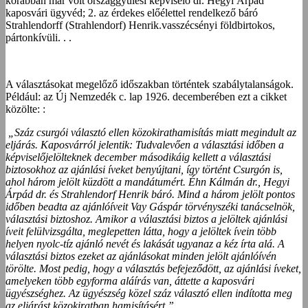
korábban már volt országgyűlési képviselő dr. Hegyi Árpád
kaposvári ügyvéd; 2. az érdekes előélettel rendelkező báró
Strahlendorff (Strahlendorf) Henrik.vasszécsényi földbirtokos,
pártonkívüli. . .
A választásokat megelőző időszakban történtek szabálytalanságok.
Például: az Új Nemzedék c. lap 1926. decemberében ezt a cikket
közölte: :
„Száz csurgói választó ellen közokirathamisítás miatt megindult az
eljárás. Kaposvárról jelentik: Tudvalevően a választási időben a
képviselőjelölteknek december másodikáig kellett a választási
biztosokhoz az ajánlási íveket benyújtani, így történt Csurgón is,
ahol három jelölt küzdött a mandátumért. Éhn Kálmán dr., Hegyi
Árpád dr. és Strahlendorf Henrik báró. Mind a három jelölt pontos
időben beadta az ajánlóíveit Vay Gáspár törvényszéki tanácselnök,
választási biztoshoz. Amikor a választási biztos a jelöltek ajánlási
íveit felülvizsgálta, meglepetten látta, hogy a jelöltek ívein több
helyen nyolc-tíz ajánló nevét és lakását ugyanaz a kéz írta alá. A
választási biztos ezeket az ajánlásokat minden jelölt ajánlóívén
törölte. Most pedig, hogy a választás befejeződött, az ajánlási íveket,
amelyeken több egyforma aláírás van, áttette a kaposvári
ügyészséghez. Az ügyészség közel száz választó ellen indította meg
az eljárást közokiratban hamisításért.”