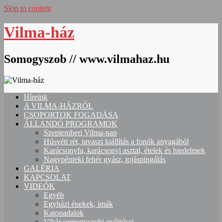
Skip to content
Vilma-ház
Somogyszob // www.vilmahaz.hu
Híreink
A VILMA-HÁZRÓL
CSOPORTOK FOGADÁSA
ÁLLANDÓ PROGRAMOK
Szeptemberi Vilma-nap
Húsvéti rét, tavaszi kiállítás a fonók anyagából
Karácsonyfa, karácsonyi asztal, ételek és hiedelmek
Nagypénteki fehér gyász, tojáspingálás
GALÉRIA
KAPCSOLAT
VIDEÓK
Egyéb
Egyházi énekek, imák
Katonadalok
Vikár somogyszobi gyűjtései