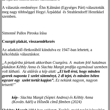
A választás eredménye: Éhn Kálmánt (Egységes Párt) választották
meg nagy többséggel Hegyi Árpáddal és Strahlendorff Henrikkel
szemben.
Simonné Pallos Piroska írása
Csurgói plakát, visszaemlékezés
Az adatközlő életkorából kiindulva ez 1947-ban lehetett, a
kékcédulás választáskor.
„A polgáriba jártunk akkoriban Csurgóra. A malom felé hatalmas
plakáton Kéthly Anna és Slachta Margit profilja egymással szemben
volt látható. Az aláírás a kép alatt:
„El kell érni, hogy minden
gyerek naponta 1 szelet süteményt, 2 dl tejet, és minden héten
egyszer egy szelet tortát kapjon”.
Ez nekünk nagyon, nagyon
tetszett!”
kép
– Slachta Margit (Söptei Andrea) és Kéthly Anna
(Kováts Adél) a Hősnők című filmben (2024)