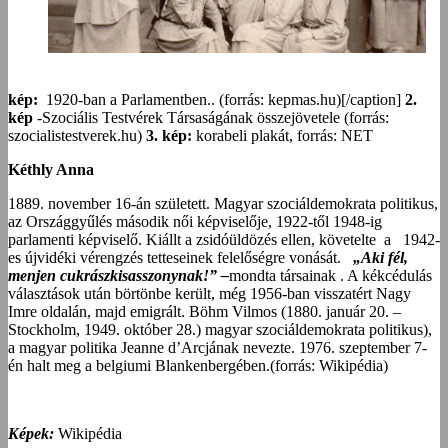
kép:
1920-ban a Parlamentben.. (forrás: kepmas.hu)[/caption]
2.
kép
-Szociális Testvérek Társaságának összejövetele (forrás:
szocialistestverek.hu)
3. kép:
korabeli plakát, forrás: NET
Kéthly Anna
1889. november 16-án született. Magyar szociáldemokrata politikus,
az Országgyűlés második női képviselője, 1922-től 1948-ig
parlamenti képviselő. Kiállt a zsidóüldözés ellen, követelte a 1942-
es újvidéki vérengzés tetteseinek felelőségre vonását.
„Aki fél,
menjen cukrászkisasszonynak!” –
mondta társainak . A kékcédulás
választások után börtönbe került, még 1956-ban visszatért Nagy
Imre oldalán, majd emigrált. Böhm Vilmos (1880. január 20. –
Stockholm, 1949. október 28.) magyar szociáldemokrata politikus),
a magyar politika Jeanne d’Arcjának nevezte. 1976. szeptember 7-
én halt meg a belgiumi Blankenbergében.(forrás: Wikipédia)
Képek:
Wikipédia