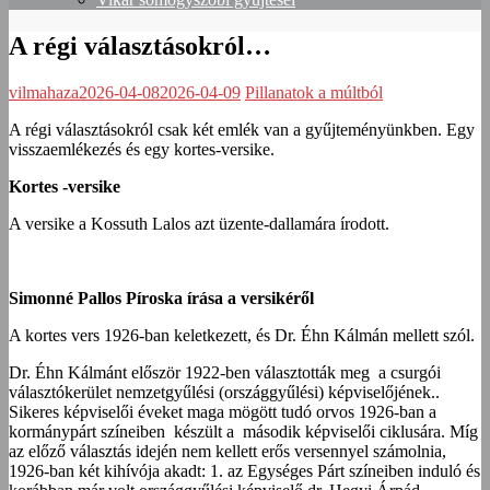
A régi választásokról…
vilmahaza
2026-04-08
2026-04-09
Pillanatok a múltból
A régi választásokról csak két emlék van a gyűjteményünkben. Egy
visszaemlékezés és egy kortes-versike.
Kortes -versike
A versike a Kossuth Lalos azt üzente-dallamára írodott.
Simonné Pallos Píroska írása a versikéről
A kortes vers 1926-ban keletkezett, és Dr. Éhn Kálmán mellett szól.
Dr. Éhn Kálmánt először 1922-ben választották meg a csurgói
választókerület nemzetgyűlési (országgyűlési) képviselőjének..
Sikeres képviselői éveket maga mögött tudó orvos 1926-ban a
kormánypárt színeiben készült a második képviselői ciklusára. Míg
az előző választás idején nem kellett erős versennyel számolnia,
1926-ban két kihívója akadt: 1. az Egységes Párt színeiben induló és