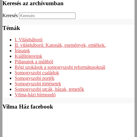
Keresés az archívumban
Keresés
Témák
I. Világháború
II. világháború: Katonák, események, emlékek.
Írásaink
Kiállítótereink
Pillanatok a múltból
Régi szokások a somogyszobi reformátusoknál
Somogyszobi családok
Somogyszobi porték
Somogyszobi történetek
Somogyszobi utcák, házak, temetők
Vilma-házi hírmondó
Vilma Ház facebook