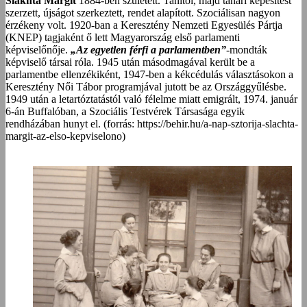
Slakhta Margit
1884-ben született. Tanítói, majd tanári képesítést
szerzett, újságot szerkeztett, rendet alapított. Szociálisan nagyon
érzékeny volt. 1920-ban a Keresztény Nemzeti Egyesülés Pártja
(KNEP) tagjaként ő lett Magyarország első parlamenti
képviselőnője.
„Az egyetlen férfi a parlamentben”
-mondták
képviselő társai róla. 1945 után másodmagával került be a
parlamentbe ellenzékiként, 1947-ben a kékcédulás választásokon a
Keresztény Női Tábor programjával jutott be az Országgyűlésbe.
1949 után a letartóztatástól való félelme miatt emigrált, 1974. január
6-án Buffalóban, a Szociális Testvérek Társasága egyik
rendházában hunyt el. (forrás: https://behir.hu/a-nap-sztorija-slachta-
margit-az-elso-kepviselono)