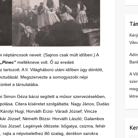
Tám
Kérj
Vilm
Adó
néptáncosok neveit. (Sajnos csak múlt időben.) A
Ban
a
„Pinec”
mellékneve volt. Ő az eredeti
artozott. A II. Világháború utáni időben úgy döntött,
A Vi
 tánctudását. Megszervezte a somogyszobi népi
szer
nünket a társulatába.
megm
létre
koi Simon Géza bácsi segített a műsor szervezésekben,
olása. Citera kíséretet szolgáltatta: Nagy János, Dudás:
árolyi Hugi; Horváth Erzsi- Váradi József; Vincze
cskár József; Németh Bözsi- Horváth László; Galambos
Kiss József. Legények öltözete: bőgatya, csizma, fehér
Ker
p, rajta a népviselethez illő szalag, derékon sarokra