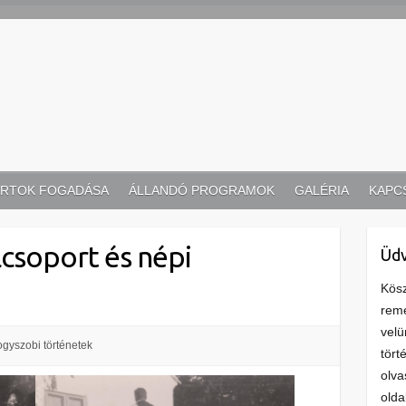
RTOK FOGADÁSA
ÁLLANDÓ PROGRAMOK
GALÉRIA
KAPC
csoport és népi
Üdv
Kösz
remé
velü
gyszobi történetek
tört
olva
olda