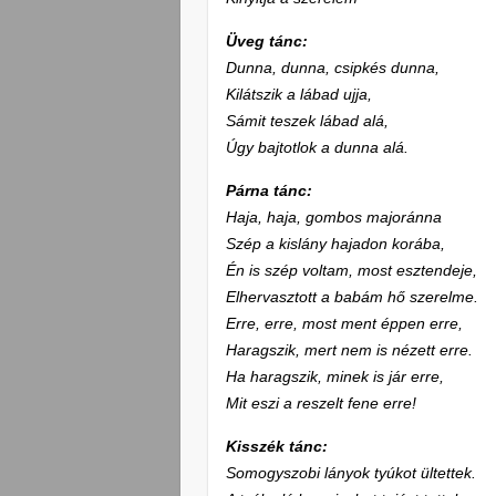
Üveg tánc:
Dunna, dunna, csipkés dunna,
Kilátszik a lábad ujja,
Sámit teszek lábad alá,
Úgy bajtotlok a dunna alá.
Párna tánc:
Haja, haja, gombos majoránna
Szép a kislány hajadon korába,
Én is szép voltam, most esztendeje,
Elhervasztott a babám hő szerelme.
Erre, erre, most ment éppen erre,
Haragszik, mert nem is nézett erre.
Ha haragszik, minek is jár erre,
Mit eszi a reszelt fene erre!
Kisszék tánc:
Somogyszobi lányok tyúkot ültettek.