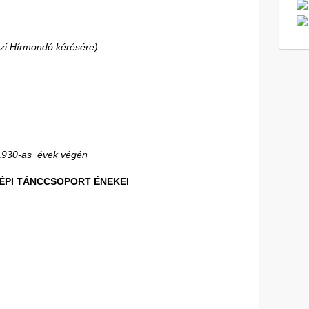
ázi Hírmondó kérésére)
n
1930-as évek végén
NÉPI TÁNCCSOPORT ÉNEKEI