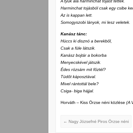
A tyúk alá harminchat tojást tettek.
Harminchat tojásból csak egy csibe kel
Az is kappan lett.
Somogyszobi lányok, mi lesz veletek.
Kanász tánc:
Hüccs ki disznó a berekből,
Csak a füle látszik.
Kanász bojtár a bokorba
Menyecskével játszik.
Édes rózsám mit főztél?
Tüdőt káposztával.
Mivel rántottál bele?
Csiga- biga hájjal.
Horváth – Kiss Örzse néni közlése
(A 
←
Nagy Józsefné Piros Örzse néni