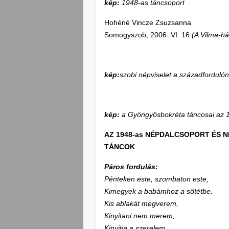
kép:
1948-as táncsoport
Hohéné Vincze Zsuzsanna
Somogyszob, 2006. VI. 16
(A Vilma-h
kép:
szobi népviselet a századforduló
kép:
a Gyöngyösbokréta táncosai az 
AZ 1948-as NÉPDALCSOPORT ÉS 
TÁNCOK
Páros fordulás:
Pénteken este, szombaton este,
Kimegyek a babámhoz a sötétbe.
Kis ablakát megverem,
Kinyitani nem merem,
Kinyitja a szerelem