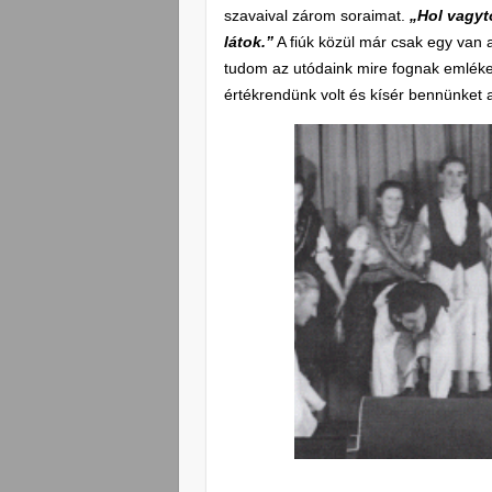
szavaival zárom soraimat.
„Hol vagyt
látok.”
A fiúk közül már csak egy van 
tudom az utódaink mire fognak emléke
értékrendünk volt és kísér bennünket 