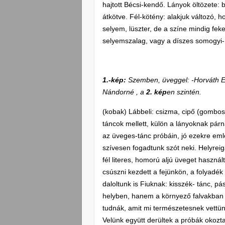
hajtott Bécsi-kendő. Lányok öltözete:
átkötve. Fél-kötény: alakjuk változó, h
selyem, lüszter, de a színe mindig fek
selyemszalag, vagy a díszes somogyi-
1.-kép:
Szemben, üveggel: -Horváth E
Nándorné , a
2. kép
en szintén.
(kobak) Lábbeli: csizma, cipő (gombo
táncok mellett, külön a lányoknak pár
az üveges-tánc próbáin, jó ezekre eml
szívesen fogadtunk szót neki. Helyreig
fél literes, homorú aljú üveget használt
csúszni kezdett a fejünkön, a folyadék
daloltunk is Fiuknak: kisszék- tánc, p
helyben, hanem a környező falvakban 
tudnák, amit mi természetesnek vettün
Velünk együtt derültek a próbák okoz