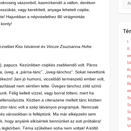
Ker
 bokrosing vászonból, kasmírkendő a vállon, derékon
osszúkás, vagy kerekített, anyaga lehetett csipke,
ete! Hajunkban a népviselethez illő virágmintás
 konty!
Té
I.
rzsébet Kiss Istvánné és Vincze Zsuzsanna Hohe
II
e
Ír
s), papucs. Kezünkben csipkés zsebkendő volt. Páros
Ki
na, üveg, a „párna-tánc”, „üveg-tánchoz”. Sokat nevettünk
Pi
ékezni! Jani jó humorú, viccelődő természetű ember volt,
R
azításait nem sértően tette. Üveges tánchoz zöld színű
re
unk. Félig kellett vízzel, vagy borral tölteni, mert ha
S
 ellensúlyozta. Közben a citerazene mellett tánc közben
S
ásztor-tánc volt a szép látványos programjuk. Nemcsak
So
és városokban is felléptünk. Ma már elképzelni sem
So
k, hogy anyáink elkísértek bennünket az esti próbákra!
Vi
ta légkörben. Téma szűkében soha nem voltak! A költő