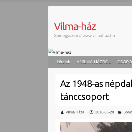
S
k
i
Vilma-ház
p
t
Somogyszob // www.vilmahaz.hu
o
c
o
n
Híreink
A VILMA-HÁZRÓL
CSOPO
t
e
Az 1948-as népdal
n
t
tánccsoport
Vilma Háza
2016-05-20
Somo