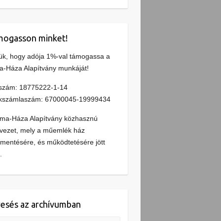
ogasson minket!
ük, hogy adója 1%-val támogassa a
a-Háza Alapítvány munkáját!
szám: 18775222-1-14
kszámlaszám: 67000045-19999434
lma-Háza Alapítvány közhasznú
vezet, mely a műemlék ház
entésére, és működtetésére jött
.
esés az archívumban