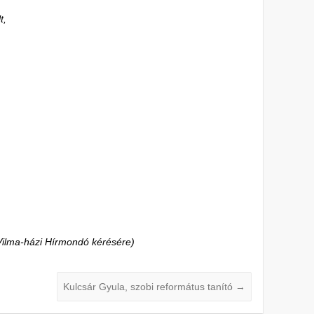
t,
Vilma-házi Hírmondó kérésére)
Kulcsár Gyula, szobi református tanító
→