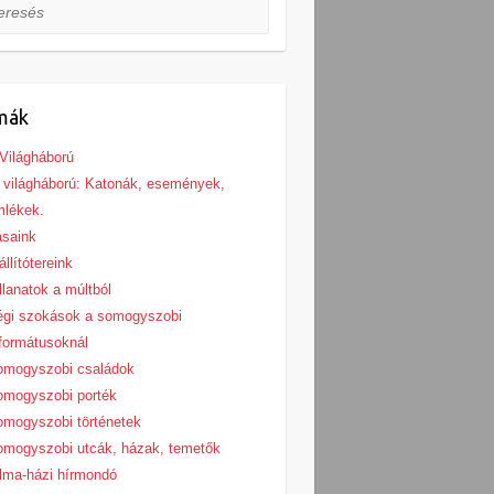
esés
mák
 Világháború
. világháború: Katonák, események,
mlékek.
ásaink
állítótereink
llanatok a múltból
égi szokások a somogyszobi
formátusoknál
omogyszobi családok
omogyszobi porték
mogyszobi történetek
mogyszobi utcák, házak, temetők
lma-házi hírmondó