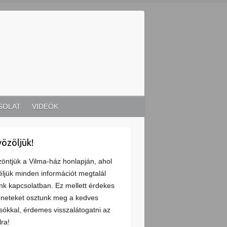
SOLAT
VIDEÓK
özöljük!
öntjük a Vilma-ház honlapján, ahol
ljük minden információt megtalál
nk kapcsolatban. Ez mellett érdekes
éneteket osztunk meg a kedves
sókkal, érdemes visszalátogatni az
lra!