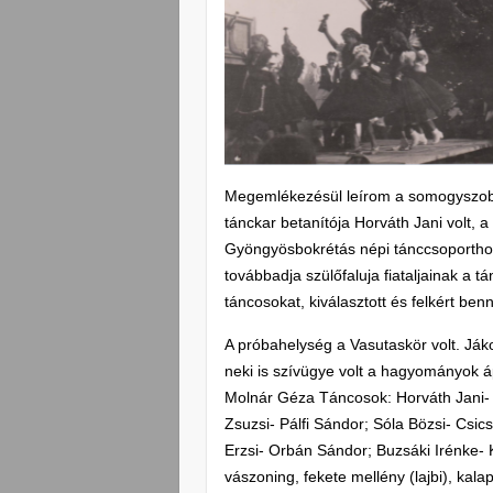
Megemlékezésül leírom a somogyszobi 
tánckar betanítója Horváth Jani volt, 
Gyöngyösbokrétás népi tánccsoporthoz t
továbbadja szülőfaluja fiataljainak a
táncosokat, kiválasztott és felkért ben
A próbahelység a Vasutaskör volt. Já
neki is szívügye volt a hagyományok áp
Molnár Géza Táncosok: Horváth Jani- K
Zsuzsi- Pálfi Sándor; Sóla Bözsi- Csi
Erzsi- Orbán Sándor; Buzsáki Irénke- 
vászoning, fekete mellény (lajbi), kala