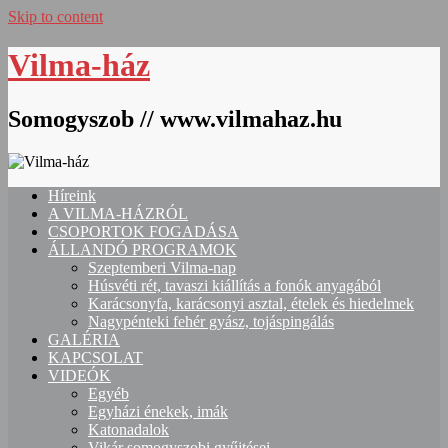
Skip to content
Vilma-ház
Somogyszob // www.vilmahaz.hu
Híreink
A VILMA-HÁZRÓL
CSOPORTOK FOGADÁSA
ÁLLANDÓ PROGRAMOK
Szeptemberi Vilma-nap
Húsvéti rét, tavaszi kiállítás a fonók anyagából
Karácsonyfa, karácsonyi asztal, ételek és hiedelmek
Nagypénteki fehér gyász, tojáspingálás
GALÉRIA
KAPCSOLAT
VIDEÓK
Egyéb
Egyházi énekek, imák
Katonadalok
Vikár somogyszobi gyűjtései