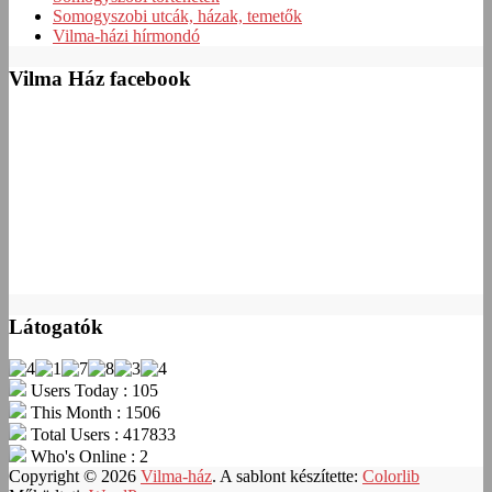
Somogyszobi utcák, házak, temetők
Vilma-házi hírmondó
Vilma Ház facebook
Látogatók
Users Today : 105
This Month : 1506
Total Users : 417833
Who's Online : 2
Copyright © 2026
Vilma-ház
. A sablont készítette:
Colorlib