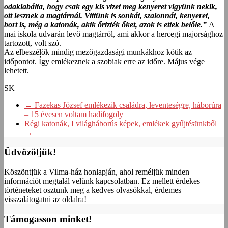
odakiabálta, hogy csak egy kis vizet meg kenyeret vigyünk nekik,
ott lesznek a magtárnál. Vittünk is sonkát, szalonnát, kenyeret,
bort is, még a katonák, akik őrizték őket, azok is ettek belőle.”
A
mai iskola udvarán levő magtárról, ami akkor a hercegi majorsághoz
tartozott, volt szó.
Az elbeszélők mindig mezőgazdasági munkákhoz kötik az
időpontot. Így emlékeznek a szobiak erre az időre. Május vége
lehetett.
SK
←
Fazekas József emlékezik családra, leventeségre, háborúra
– 15 évesen voltam hadifogoly
Régi katonák, I világháborús képek, emlékek gyűjtésünkből
→
Üdvözöljük!
Köszöntjük a Vilma-ház honlapján, ahol reméljük minden
információt megtalál velünk kapcsolatban. Ez mellett érdekes
történeteket osztunk meg a kedves olvasókkal, érdemes
visszalátogatni az oldalra!
Támogasson minket!