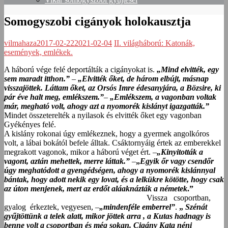
Somogyszobi cigányok holokausztja
vilmahaza
2017-02-22
2021-02-04
II. világháború: Katonák,
események, emlékek.
A háború vége felé deportálták a cigányokat is.
„Mind elvitték, egy
sem maradt itthon.”
–
„Elvitték őket, de három elbújt, másnap
visszajöttek. Láttam őket, az Orsós Imre édesanyjára, a Bözsire, ki
pár éve halt meg, emlékszem.”
–
„Emlékszem, a vagonban voltak
már, megható volt, ahogy azt a nyomorék kislányt igazgatták.”
Mindet összeterelték a nyilasok és elvitték őket egy vagonban
Gyékényes felé.
A kislány rokonai úgy emlékeznek, hogy a gyermek angolkóros
volt, a lábai bokától befele álltak. Csáktornyáig értek az emberekkel
megrakott vagonok, mikor a háború véget ért. –
„Kinyitották a
vagont, aztán mehettek, merre láttak.”
–
„
Egyik őr vagy csendőr
úgy meghatódott a gyengédségen, ahogy a nyomorék kislánnyal
bántak, hogy adott nekik egy lovat, és a lelkükre kötötte, hogy csak
az úton menjenek, mert az erdőt aláaknázták a németek
.”
Vissza csoportban,
gyalog érkeztek, vegyesen, –
„mindenféle emberrel”
.
„
Szénát
gyűjtöttünk a telek alatt, mikor jöttek arra , a Kutas hadnagy is
benne volt a csoportban és még sokan. Cigány Kata néni