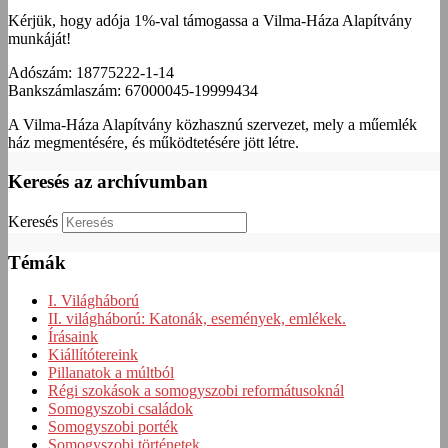
Kérjük, hogy adója 1%-val támogassa a Vilma-Háza Alapítvány
munkáját!
Adószám: 18775222-1-14
Bankszámlaszám: 67000045-19999434
A Vilma-Háza Alapítvány közhasznú szervezet, mely a műemlék
ház megmentésére, és működtetésére jött létre.
Keresés az archívumban
Keresés
Témák
I. Világháború
II. világháború: Katonák, események, emlékek.
Írásaink
Kiállítótereink
Pillanatok a múltból
Régi szokások a somogyszobi reformátusoknál
Somogyszobi családok
Somogyszobi porték
Somogyszobi történetek