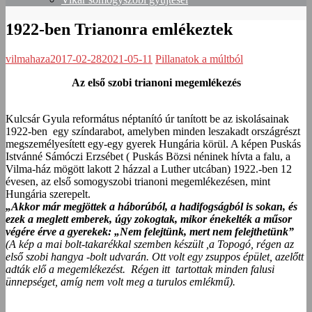
1922-ben Trianonra emlékeztek
vilmahaza
2017-02-28
2021-05-11
Pillanatok a múltból
Az
első szobi trianoni megemlékezés
Kulcsár Gyula református néptanító úr tanított be az iskolásainak
1922-ben egy színdarabot, amelyben minden leszakadt országrészt
megszemélyesített egy-egy gyerek Hungária körül. A képen Puskás
Istvánné Sámóczi Erzsébet ( Puskás Bözsi néninek hívta a falu, a
Vilma-ház mögött lakott 2 házzal a Luther utcában) 1922.-ben 12
évesen, az első somogyszobi trianoni megemlékezésen, mint
Hungária szerepelt.
„Akkor már megjöttek a háborúból, a hadifogságból is sokan, és
ezek a meglett emberek, úgy zokogtak, mikor énekelték a műsor
végére érve a gyerekek: „Nem felejtünk, mert nem felejthetünk”
(A kép a mai bolt-takarékkal szemben készült ,a Topogó, régen az
első szobi hangya -bolt udvarán. Ott volt egy zsuppos épület, azelőtt
adták elő a megemlékezést. Régen itt tartottak minden falusi
ünnepséget, amíg nem volt meg a turulos emlékmű).