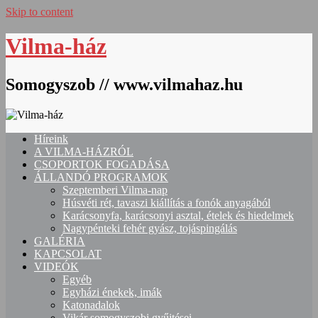
Skip to content
Vilma-ház
Somogyszob // www.vilmahaz.hu
Híreink
A VILMA-HÁZRÓL
CSOPORTOK FOGADÁSA
ÁLLANDÓ PROGRAMOK
Szeptemberi Vilma-nap
Húsvéti rét, tavaszi kiállítás a fonók anyagából
Karácsonyfa, karácsonyi asztal, ételek és hiedelmek
Nagypénteki fehér gyász, tojáspingálás
GALÉRIA
KAPCSOLAT
VIDEÓK
Egyéb
Egyházi énekek, imák
Katonadalok
Vikár somogyszobi gyűjtései