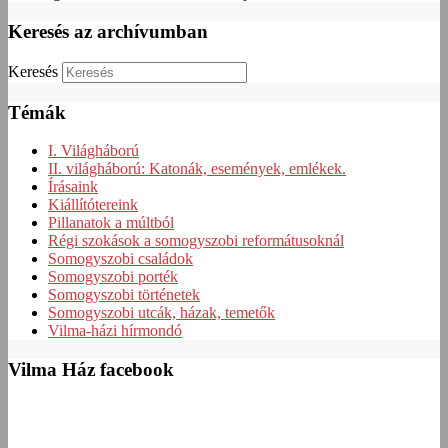
Keresés az archívumban
Keresés
Témák
I. Világháború
II. világháború: Katonák, események, emlékek.
Írásaink
Kiállítótereink
Pillanatok a múltból
Régi szokások a somogyszobi reformátusoknál
Somogyszobi családok
Somogyszobi porték
Somogyszobi történetek
Somogyszobi utcák, házak, temetők
Vilma-házi hírmondó
Vilma Ház facebook