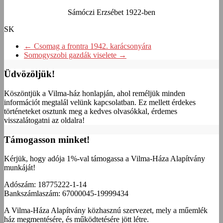
Sámóczi Erzsébet 1922-ben
SK
←
Csomag a frontra 1942. karácsonyára
Somogyszobi gazdák viselete
→
Üdvözöljük!
Köszöntjük a Vilma-ház honlapján, ahol reméljük minden
információt megtalál velünk kapcsolatban. Ez mellett érdekes
történeteket osztunk meg a kedves olvasókkal, érdemes
visszalátogatni az oldalra!
Támogasson minket!
Kérjük, hogy adója 1%-val támogassa a Vilma-Háza Alapítvány
munkáját!
Adószám: 18775222-1-14
Bankszámlaszám: 67000045-19999434
A Vilma-Háza Alapítvány közhasznú szervezet, mely a műemlék
ház megmentésére, és működtetésére jött létre.